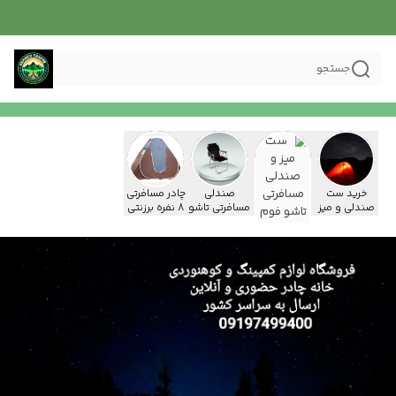
جستجو
خرید ست
ست میز و
صندلی
چادر مسافرتی
صندلی و میز
صندلی
مسافرتی تاشو
8 نفره برزنتی
چوبی
مسافرتی تاشو
فوم دار 9
مدل برنو
فوم دار 9
فنره برزنتی
فنره برزنتی 4
جالیوانی دار
نفره مشکی