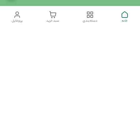
خانه
دسته‌بندی
سبد خرید
پروفایل
دسترسی سریع
تماس با ما
سیاست حریم خصوصی
درباره ما
شکایات
رضایت مشتریان
قوانین و مقررات
برای پیگیری سفارش ها از ساعت 10 الی 16 روزهای غیر تعطیل با شماره
09910857213 تماس بگیرید