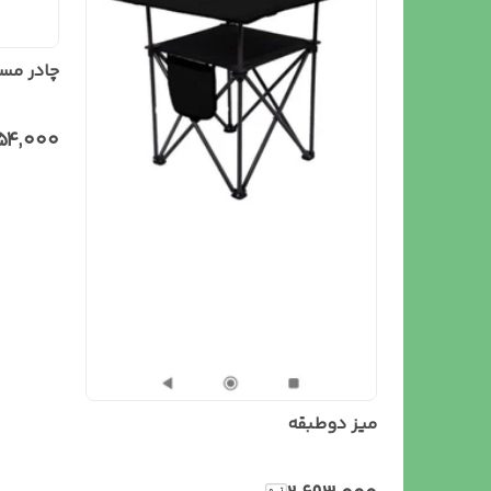
چادر مسافرتی 8 نف
۵۴٬۰۰۰
میز دو‌طبقه