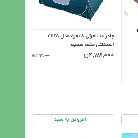
چادر مسافرتی 8 نفره مدل ch28
اسکلتی کف ضخیم
۴٬۷۸۹٬۰۰۰
۵٬۳۹۹٬۰۰۰
افزودن به سبد