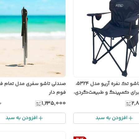
صندلی تاشو تک نفره آریو مدل 5324،
رای کمپینگ و طبیعت‌گردی،
فوم دار
، ماهیگیری و شکار، ساحل
۱٬۲۳۵٬۰۰۰
۲٬
۰
ات کنار دریا، کوهنوردی و
افزودن به سبد
افزودن به سبد
ی طولانی، دارای جای لیوان و