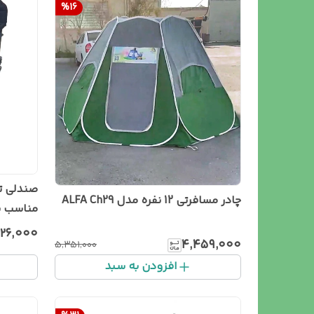
%
16
چادر مسافرتی 12 نفره مدل ALFA Ch29
مناسب ب
پیک‌نیک
۸۲۶٬۰۰۰
۴٬۴۵۹٬۰۰۰
۵٬۳۵۱٬۰۰۰
و تفریح
افزودن به سبد
پیاده‌رو
دسته