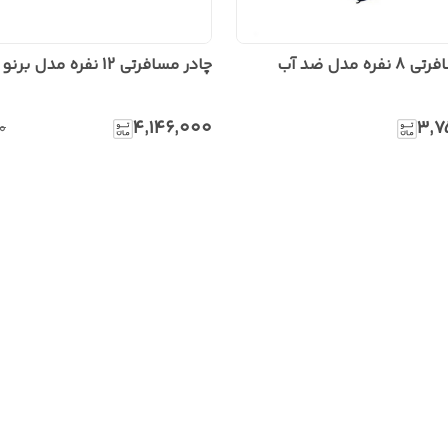
ره مدل ضد آب
چادر مسافرتی 12 نفره مدل برنو کد e81
۴٬۱۴۶٬۰۰۰
۳٬۷
۰