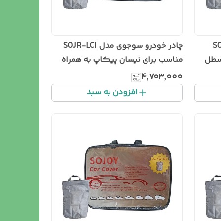
ل SOJR-S
چادر خودرو سوجوی مدل SOJR-LC1
همراه سطل
مناسب برای نیسان پیکاپ به همراه
سطل زباله خودرو
۴٬۷۰۳٬۰۰۰
افزودن به سبد