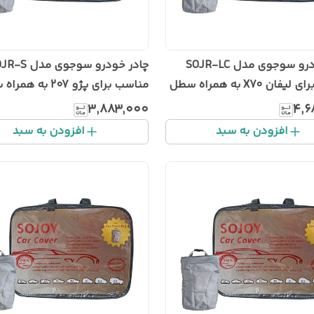
چادر خودرو سوجوی مدل SOJR-LC
چادر خودرو سوجوی مد
مناسب برای لیفان X70 به همراه سطل
مناسب برای پژو 207 به 
درو
زباله خودرو
۳٬۸۸۳٬۰۰۰
۴٬۶
افزودن به سبد
افزودن به سبد