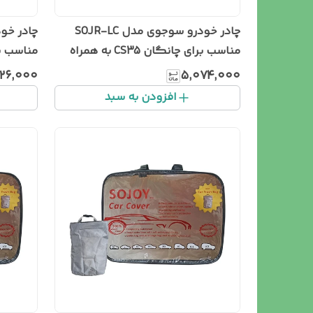
چادر خودرو سوجوی مدل SOJR-LC
مناسب برای چانگان CS35 به همراه
سطل زباله خودرو
زباله خو
۶۲۶٬۰۰۰
۵٬۰۷۴٬۰۰۰
افزودن به سبد