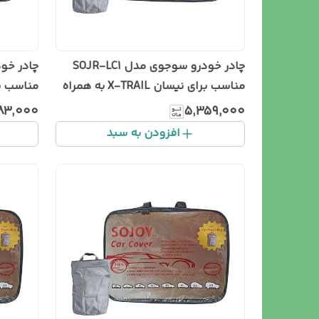
چادر خودرو سوجوی مدل SOJR-LC1
مناسب برای نیسان X-TRAIL به همراه
سطل زباله خودرو
زباله خو
۸۳٬۰۰۰
۵٬۳۵۹٬۰۰۰
افزودن به سبد