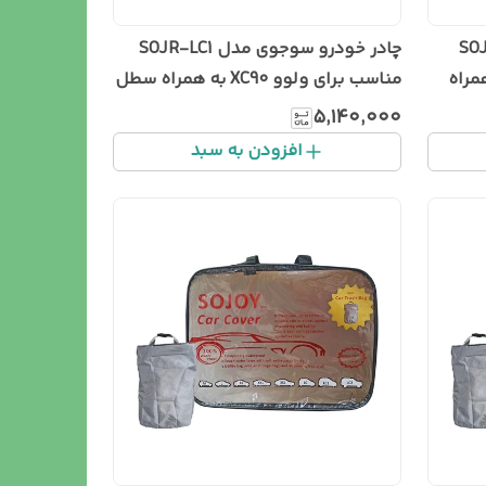
مدل SOJR-LC
چادر خودرو سوجوی مدل SOJR-LC1
مراه
مناسب برای ولوو XC90 به همراه سطل
زباله خودرو
۵٬۱۴۰٬۰۰۰
افزودن به سبد