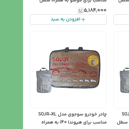
 سطل
مناسب برای موسو به همراه سطل
زباله خودرو
۵٬۱۸۴٬۰۰۰
افزودن به سبد
مدل SOJR-XL
چادر خودرو سوجوی مدل SOJR-XL
به همراه سطل
مناسب برای هیوندا i40 به همراه