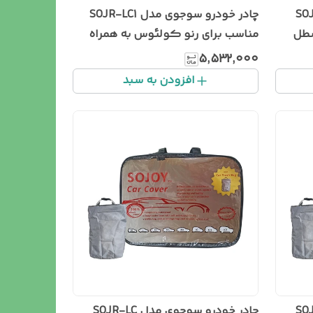
مدل SOJR-LC
چادر خودرو سوجوی مدل SOJR-LC1
سطل
مناسب برای رنو کولئوس به همراه
سطل زباله خودرو
۵٬۵۳۲٬۰۰۰
افزودن به سبد
مدل SOJR-XL
چادر خودرو سوجوی مدل SOJR-LC