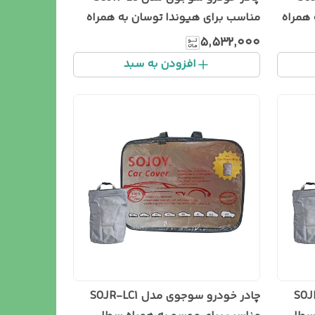
همراه
مناسب برای هیوندا توسان به همراه
سطل زباله خودرو
۵٬۵۳۲٬۰۰۰
افزودن به سبد
مدل SOJR-LC1
چادر خودرو سوجوی مدل SOJR-LC1