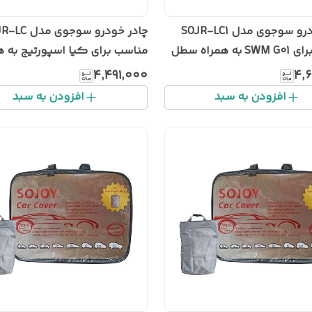
چادر خودرو سوجوی مدل SOJR-LC1
چادر خودرو سوجوی 
مناسب برای SWM G01 به همراه سطل
مناسب برای کیا اسپورتیج به ه
درو
سطل زباله خودرو
۴٬۴۹۱٬۰۰۰
۴٬
افزودن به سبد
افزودن به سبد