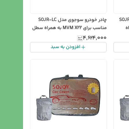
 مدل SOJR-XXL
چادر خودرو سوجوی مدل SOJR-LC
ه
مناسب برای MVM X22 به همراه سطل
زباله خودرو
۴٬۶۲۴٬۰۰۰
افزودن به سبد