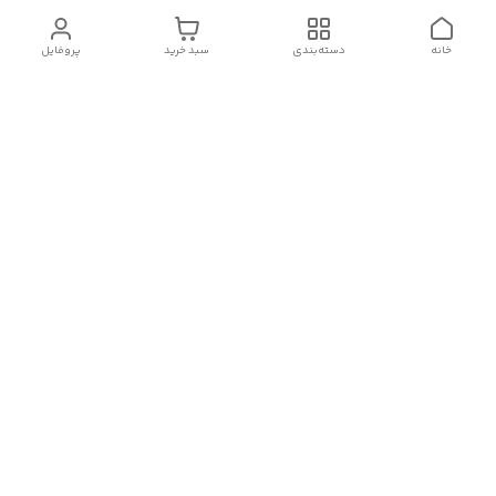
خانه
دسته‌بندی
سبد خرید
پروفایل
دسترسی سریع
تماس با ما
سیاست حریم خصوصی
درباره ما
شکایات
رضایت مشتریان
قوانین و مقررات
شماره تماس
09120511265