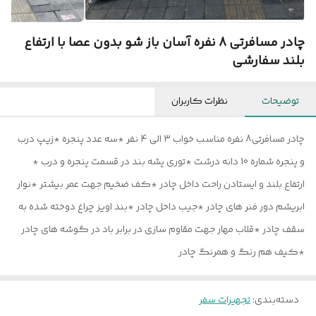
چادر مسافرتی 8 نفره آسان باز شو بدون عصا با ارتفاع
بلند سفارشی
توضیحات
نظرات کاربران
چادر مسافرتی8 نفره مناسب خواب 3 الی 4 نفر *سه عدد پنجره *زیپ درب
و پنجره شماره 10 دانه درشت *توری پشه بند در قسمت پنجره و درب *
ارتفاع بلند و ایستادن راحت داخل چادر *کف ضخیم جهت عمر بیشتر *نوار
ابریشم دور فنر های چادر *جیب داخل چادر *بند اویز چراغ دوخته شده به
سقف چادر *قلاب مهار جهت مقاوم سازی در برابر باد در گوشه های چادر
*کیف هم رنگ و همرنگ چادر
دسته‌بندی
:
تجهیزات سفر