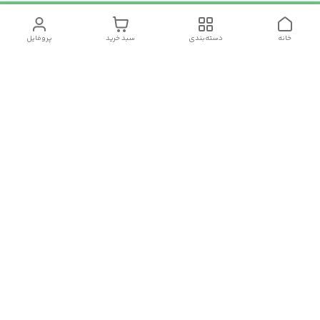
خانه
دسته‌بندی
سبد خرید
پروفایل
دسترسی سریع
تماس با ما
سیاست حریم خصوصی
درباره ما
شکایات
رضایت مشتریان
قوانین و مقررات
شماره تماس
09120511265