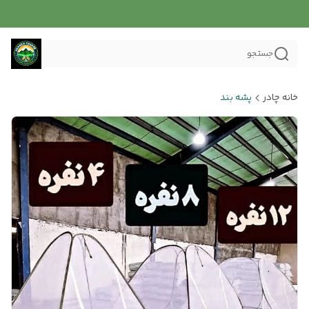
جستجو
خانه چادر
پشه بند