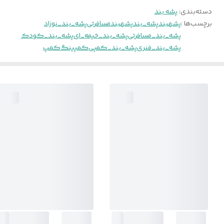
دسته‌بندی
:
پشه بند
برچسب‌ها :
پشهبند
پشه_بند
پشهبندمسافرتی
پشه_بند_نوزاد
پشه_بند_مسافرتی
پشه_بند_خیمه_ای
پشه_بند_کودک
پشه_بند_فنری
پشه_بند_کمپی
کمپینگ
کمپ