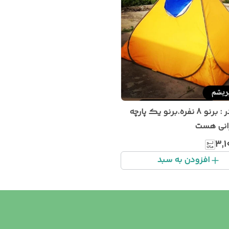
اسم چادر : برنو 8 نفره.برنو یک پارچه
رانی هست
۳٬۱
افزودن به سبد