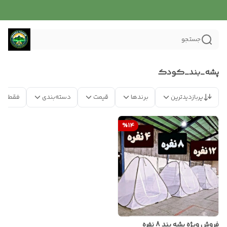
جستجو
پشه_بند_کودک
پربازدیدترین
برندها
قیمت
دسته‌بندی
فقط مح
%
14
فروش ویژه پشه بند 8 نفره