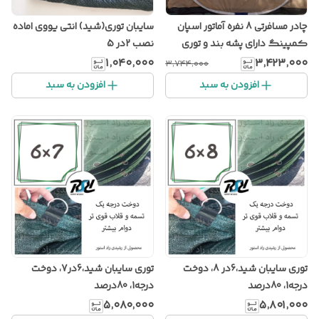
چادر مسافرتی 8 نفره آماتور اسپان
سایبان توری(شید) انتی یووی اماده
کمپینگ دارای پشه بند و توری
نصب 2در 5
درب و پنجره
۱٬۰۴۰٬۰۰۰
۳٬۴۲۳٬۰۰۰
۳٬۷۴۴٬۰۰۰
افزودن به سبد
افزودن به سبد
توری سایبان شید،6در 8، دوخت
توری سایبان شید،6در7، دوخت
درجه1، 80درصد
درجه1، 80درصد
۵٬۰۸۰٬۰۰۰
۵٬۸۰۱٬۰۰۰