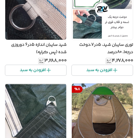
توری سایبان شید، 5در7،دوخت
شید سایبان اندازه 5در6 دوروزی
درجه1، 80درصد
شده (پس کرایه)
۳٬۲۸۸٬۰۰۰
۴٬۲۷۸٬۰۰۰
افزودن به سبد
افزودن به سبد
%
8