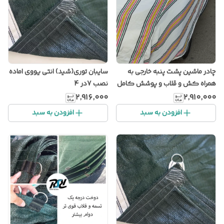
چادر ماشین پشت پنبه خارجی به
سایبان توری(شید) انتی یووی اماده
همراه کش و قلاب و پوشش کامل
نصب 7در 4
خودرو سایز پرادو لندکروز
۲٬۹۱۶٬۰۰۰
۲٬۹۱۰٬۰۰۰
دیگنیتی k7 سانتافه،پس کرایه با
افزودن به سبد
افزودن به سبد
مشتری