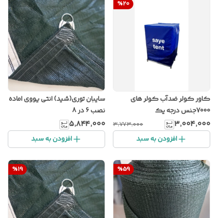
%
20
کاور کولر ضدآب کولر های
سایبان توری(شید) انتی یووی اماده
7000جنس درجه یک
نصب 6 در 8
۵٬۸۴۴٬۰۰۰
۳٬۰۰۴٬۰۰۰
۳٬۷۷۳٬۰۰۰
افزودن به سبد
افزودن به سبد
%
19
%
59