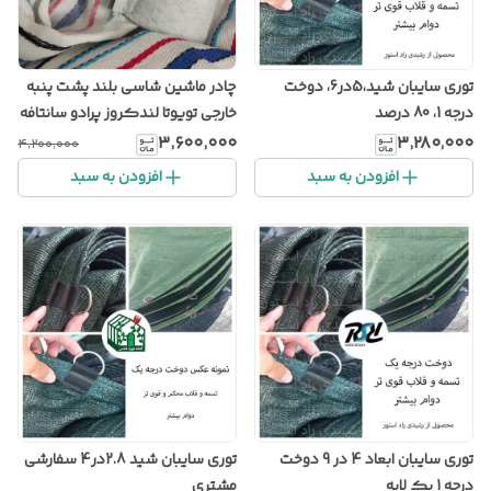
توری سایبان شید،5در6، دوخت
چادر ماشین شاسی بلند پشت پنبه
درجه 1، 80 درصد
خارجی تویوتا لندکروز پرادو سانتافه
توسان پاترول پس کرایه به عهده
۳٬۶۰۰٬۰۰۰
۳٬۲۸۰٬۰۰۰
۴٬۲۰۰٬۰۰۰
مشتری
افزودن به سبد
افزودن به سبد
توری سایبان ابعاد 4 در 9 دوخت
توری سایبان شید 2.8در4 سفارشی
درجه 1 یک لایه
مشتری