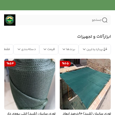
جستجو
ابزارآلات و تجهیزات
پربازدیدترین
برندها
قیمت
دسته‌بندی
فقط مح
%
54
%
65
توری سایبان (شید) 80درصد ابعاد
توری سایبان (شید) انتی یووی دار