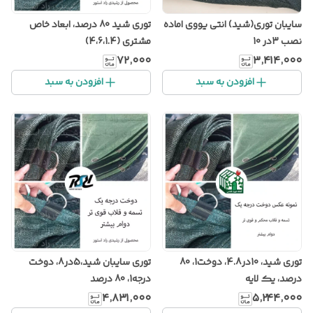
سایبان توری(شید) انتی یووی اماده
توری شید 80 درصد، ابعاد خاص
نصب 3در 10
مشتری (4،6،1.4)
۷۲٬۰۰۰
۳٬۴۱۴٬۰۰۰
افزودن به سبد
افزودن به سبد
توری شید، 10در4.8، دوخت1، 80
توری سایبان شید،5در8، دوخت
درصد، یک لایه
درجه1، 80 درصد
۴٬۸۳۱٬۰۰۰
۵٬۲۴۴٬۰۰۰