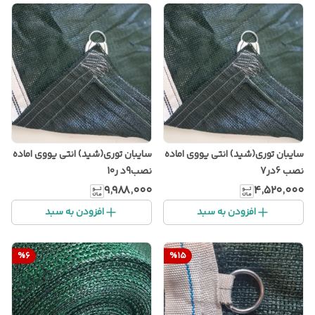
سایبان توری(شید) انتی یووی اماده
سایبان توری(شید) انتی یووی اماده
نصب 6در7
نصب9د ر10
۹٬۹۸۸٬۰۰۰
۴٬۵۲۰٬۰۰۰
افزودن به سبد
افزودن به سبد
%
6
%
15