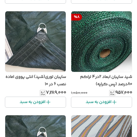
%
8
شید سایبان ابعاد 2در4 تراکم
سایبان توری(شید) انتی یووی اماده
80درصد (پس کرایه)
نصب 6 در 10
۷٬۲۸۹٬۰۰۰
۹۵۷٬۰۰۰
۱٬۰۵۰٬۰۰۰
افزودن به سبد
افزودن به سبد