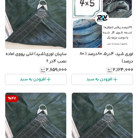
توری شید، 4در5، 80درصد ( 80
سایبان توری(شید) انتی یووی اماده
درصد)
نصب 4در 6
۲٬۶۵۹٬۰۰۰
۲٬۱۲۴٬۰۰۰
افزودن به سبد
افزودن به سبد
%
47