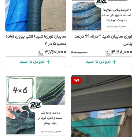
توری سایبان شید 3در5، 99 درصد
سایبان توری(شید) انتی یووی اماده
پلاس
نصب 5 در 7
۳٬۷۶۰٬۰۰۰
۳٬۲۱۸٬۰۰۰
۴٬۶۱۸٬۰۰۰
افزودن به سبد
افزودن به سبد
%
9