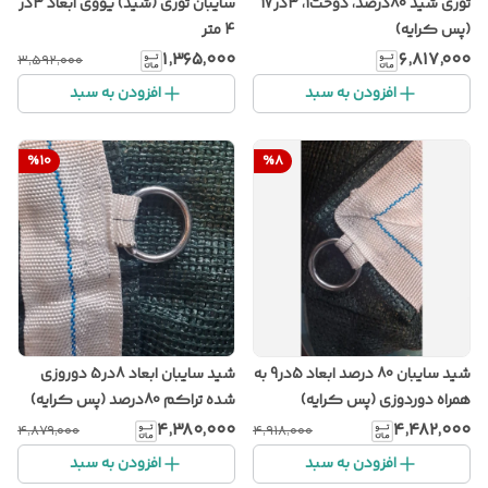
توری شید 80درصد، دوخت1، 3در17
سایبان توری (شید) یووی ابعاد 3در
(پس کرایه)
4 متر
۱٬۳۶۵٬۰۰۰
۶٬۸۱۷٬۰۰۰
۳٬۵۹۲٬۰۰۰
افزودن به سبد
افزودن به سبد
%
10
%
8
شید سایبان 80 درصد ابعاد 5در9 به
شید سایبان ابعاد 8در5 دوروزی
همراه دوردوزی (پس کرایه)
شده تراکم 80درصد (پس کرایه)
۴٬۳۸۰٬۰۰۰
۴٬۴۸۲٬۰۰۰
۴٬۸۷۹٬۰۰۰
۴٬۹۱۸٬۰۰۰
افزودن به سبد
افزودن به سبد