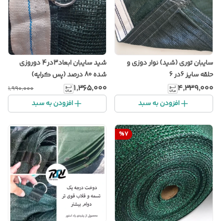
سایبان توری (شید) نوار دوزی و
شید سایبان ابعاد3در4 دوروزی
حلقه سایز 6در 6
شده 80 درصد (پس کرایه)
۱٬۳۶۵٬۰۰۰
۴٬۳۳۹٬۰۰۰
۱٬۹۹۰٬۰۰۰
افزودن به سبد
افزودن به سبد
%
7