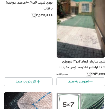
توری شید، 4در6، 80درصد، دوخت1
با قلاب
۲٬۶۷۵٬۰۰۰
شید سایبان ابعاد 2در3 دوروزی
شده تراکم 80درصد (پس کرایه)
۶۹۳٬۰۰۰
۷۶۴٬۰۰۰
افزودن به سبد
افزودن به سبد