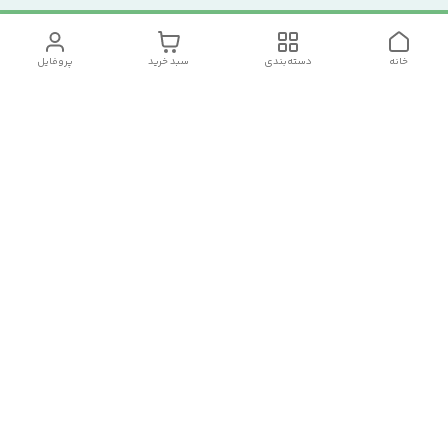
خانه
دسته‌بندی
سبد خرید
پروفایل
دسترسی سریع
تماس با ما
سیاست حریم خصوصی
درباره ما
شکایات
رضایت مشتریان
قوانین و مقررات
شماره تماس
09120511265