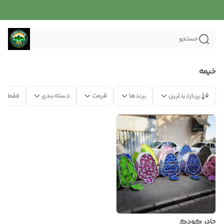
جستجو
خیمه
پربازدیدترین
برندها
قیمت
دسته‌بندی
فقط مح
چادر کودک