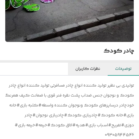
چادر کودک
توضیحات
نظرات کاربران
تولیدی بی نظیر تولید کننده انواع چادر مسافرتی تولید کننده انواع چادر
کودک و نوجوان جنس ضداب پشت نقره فنر قوی با ضمانت کیف همرنگ
خودچادر درسایزهای کودک ونوجوان کننده واسطه#کلبه بازی#خانه
بازی#خانه کودک#چادربازی کودک#چادربازی نوجوان#چادر
دوزی#تفریح#اسباب بازی#هدیه#اتاق کودک#خیمه#خیمه بازی#
09305944546