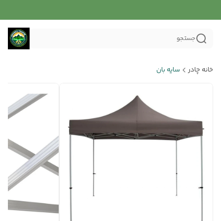
جستجو
خانه چادر
سایه بان