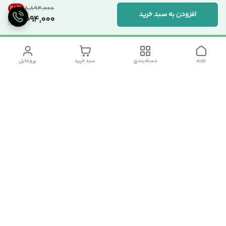
20
%
۸٬۸۹۴٬۰۰۰
افزودن به سبد خرید
7,094,000
خانه
دسته‌بندی
سبد خرید
پروفایل
دسترسی سریع
تماس با ما
سیاست حریم خصوصی
درباره ما
شکایات
رضایت مشتریان
قوانین و مقررات