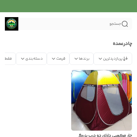
جستجو
چادرعمده
پربازدیدترین
برندها
قیمت
دسته‌بندی
فقط مح
چار مکعبی دارای دو درب بزرگ