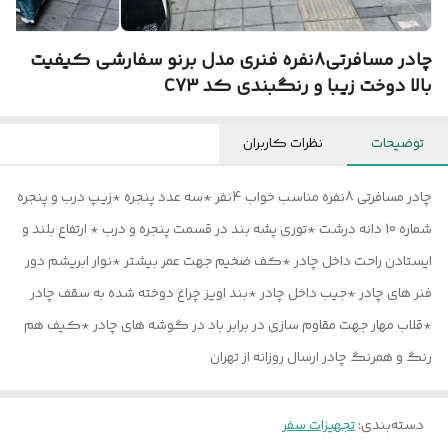
چادر مسافرتی8نفره فنری مدل برنو سفارشی کیفیت
بالا دوخت زیبا و رنگبندی کد C73
توضیحات
نظرات کاربران
چادر مسافرتی 8نفره مناسب خواب 4نفر *سه عدد پنجره *زیپ درب و پنجره
شماره 10 دانه درشت *توری پشه بند در قسمت پنجره و درب * ارتفاع بلند و
ایستادن راحت داخل چادر *کف ضخیم جهت عمر بیشتر *نوار ابریشم دور
فنر های چادر *جیب داخل چادر *بند اویز چراغ دوخته شده به سقف چادر
*قلاب مهار جهت مقاوم سازی در برابر باد در گوشه های چادر *کیف هم
رنگ و همرنگ چادر ارسال روزانه از تهران
دسته‌بندی
:
تجهیزات سفر