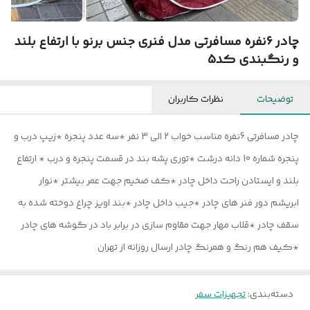
چادر 6نفره مسافرتی مدل فنری جنس برنو با ارتفاع بلند
و رنگبندی کد5
توضیحات
نظرات کاربران
چادر مسافرتی 6نفره مناسب خواب 2 الی 3 نفر *سه عدد پنجره *زیپ درب و
پنجره شماره 10 دانه درشت *توری پشه بند در قسمت پنجره و درب * ارتفاع
بلند و ایستادن راحت داخل چادر *کف ضخیم جهت عمر بیشتر *نوار
ابریشم دور فنر های چادر *جیب داخل چادر *بند اویز چراغ دوخته شده به
سقف چادر *قلاب مهار جهت مقاوم سازی در برابر باد در گوشه های چادر
*کیف هم رنگ و همرنگ چادر ارسال روزانه از تهران
دسته‌بندی
:
تجهیزات سفر