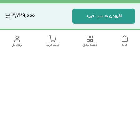
3,739,000
افزودن به سبد خرید
خانه
دسته‌بندی
سبد خرید
پروفایل
دسترسی سریع
تماس با ما
سیاست حریم خصوصی
درباره ما
شکایات
رضایت مشتریان
قوانین و مقررات