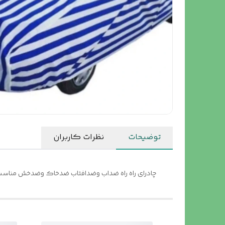
توضیحات
نظرات کاربران
چادرای راه راه ضداب وضدافتاب ضدخاک وضدخش مناسب ب