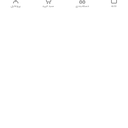
خانه
دسته‌بندی
سبد خرید
پروفایل
دسترسی سریع
تماس با ما
سیاست حریم خصوصی
درباره ما
شکایات
رضایت مشتریان
قوانین و مقررات
شماره تماس
09120511265