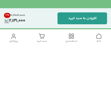
7
%
۲٬۳۰۴٬۰۰۰
افزودن به سبد خرید
2,131,000
خانه
دسته‌بندی
سبد خرید
پروفایل
دسترسی سریع
تماس با ما
سیاست حریم خصوصی
درباره ما
شکایات