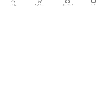
خانه
دسته‌بندی
سبد خرید
پروفایل
دسترسی سریع
تماس با ما
سیاست حریم خصوصی
درباره ما
شکایات
رضایت مشتریان
قوانین و مقررات
شماره تماس
09120511265