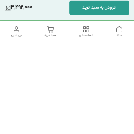
3,492,000
افزودن به سبد خرید
خانه
دسته‌بندی
سبد خرید
پروفایل
دسترسی سریع
تماس با ما
سیاست حریم خصوصی
درباره ما
شکایات
رضایت مشتریان
قوانین و مقررات