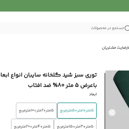
جستجو در محصولات
رضایت مشتریان
توری سبز شید گلخانه سایبان انواع ابعا
باعرض 5 متر 80% ضد افتاب
ابعاد
۵متر×1متر=5مترمربع
۵متر×2متر=10مترمربع
۵متر×3متر=15مترمربع
۵متر×4متر=20مترمربع