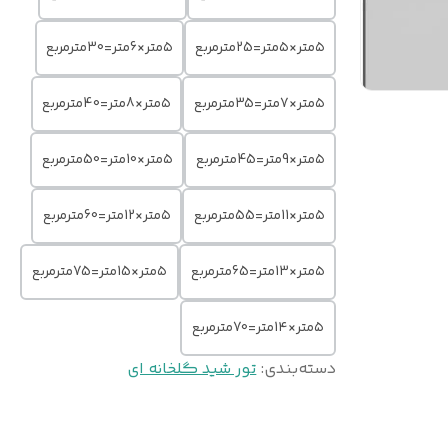
۵متر×۵متر=25مترمربع
۵متر×6متر=30مترمربع
۵متر×7متر=35مترمربع
۵متر×8متر=40مترمربع
۵متر×9متر=45مترمربع
۵متر×10متر=50مترمربع
۵متر×11متر=55مترمربع
۵متر×12متر=60مترمربع
۵متر×13متر=65مترمربع
۵متر×15متر=75مترمربع
۵متر×1۴متر=70مترمربع
دسته‌بندی
:
تور شید گلخانه ای