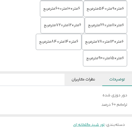
۶متر×۹متر=54مترمربع
6متر×10متر=60مترمربع
۶متر×11متر=66مترمربع
6متر×12متر=72مترمربع
۶متر×13متر=78مترمربع
6متر×14متر=84مترمربع
۶متر×15متر=90مترمربع
توضیحات
نظرات کاربران
دور دوزی شده
تراکم 60 درصد
دسته‌بندی
:
تور شید گلخانه ای