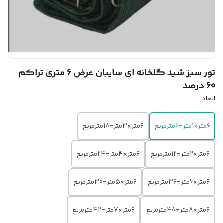
تور سبز شید گلخانه ای سایبان عرض 6 متری تراکم
60 درصد
ابعاد
۶متر×۱متر=6مترمربع
۶متر×3متر=18مترمربع
۶متر×2متر=12مترمربع
۶متر×4متر=24مترمربع
۶متر×6متر=3۶مترمربع
۶متر×5متر=30مترمربع
۶متر×8متر=48مترمربع
۶متر×7متر=42مترمربع