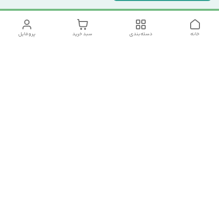
خانه
دسته‌بندی
سبد خرید
پروفایل
دسترسی سریع
تماس با ما
سیاست حریم خصوصی
درباره ما
شکایات
رضایت مشتریان
قوانین و مقررات
شماره تماس
09120511265