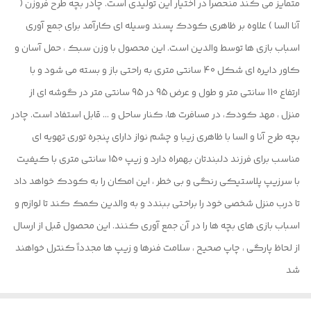
متمایز می کند منحصرا در اختیار این تولیدی است. چادر بچه طرح فروزن (
آنا السا ) علاوه بر ظاهری کودک پسند وسیله ای کارآمد برای جمع آوری
اسباب بازی ها توسط والدین است. این محصول با وزن سبک ، حمل آسان و
کاور دایره ای شکل 40 سانتی متری به راحتی باز و بسته می شود و با
ارتفاع 110 سانتی متر و طول و عرض 95 در 95 سانتی متر در گوشه ای از
منزل ، مهد کودک، در مسافرت ها، کنار ساحل و ... قابل استفاد است. چادر
بچه طرح آنا و السا با ظاهری زیبا و چشم نواز دارای پنجره توری تهویه ای
مناسب برای فرزند دلبندتان بهمراه دارد و زیپ 150 سانتی متری با کیفیت
با سرزیپ پلاستیکی رنگی و بی خطر ، این امکان را به کودک خواهد داد
تا درب منزل شخصی خود را براحتی ببندد و به والدین کمک کند تا لوازم و
اسباب بازی های بچه ها را در آن جمع آوری کنند. این محصول قبل از ارسال
از لحاظ پارگی ، چاپ صحیح ، سلامت فنرها و زیپ ها مجدداً کنترل خواهند
شد