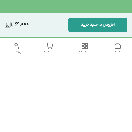
1,169,000
افزودن به سبد خرید
خانه
دسته‌بندی
سبد خرید
پروفایل
دسترسی سریع
تماس با ما
سیاست حریم خصوصی
درباره ما
شکایات