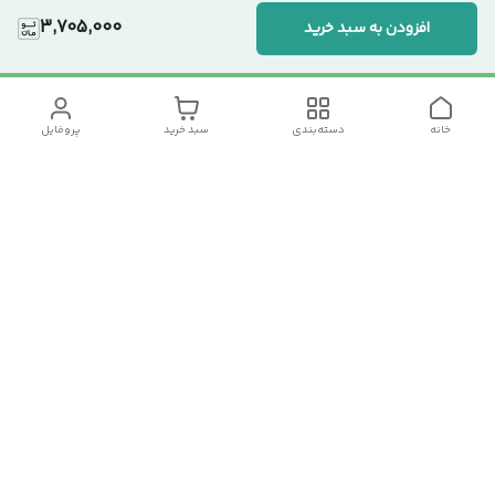
3,705,000
افزودن به سبد خرید
خانه
دسته‌بندی
سبد خرید
پروفایل
دسترسی سریع
تماس با ما
سیاست حریم خصوصی
درباره ما
شکایات
رضایت مشتریان
قوانین و مقررات