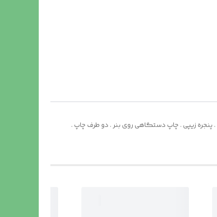
 . سقف مکعبی . درب بزرگ . پنجره زیپی . چاپ دستگاهی روی بنر . دو طرف چاپ .