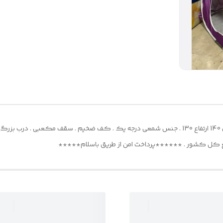
چادر بازی کودک و نوجوان(4 کودک) . طول 140 عرض 140 ارتفاع 130 . جنس شمعی درجه یک . کف ضخیم
سریع کل کشور . ******پرداخت امن از طریق باسلام*****