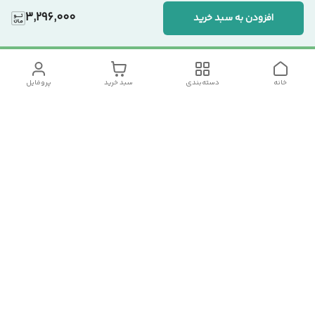
3,296,000
افزودن به سبد خرید
خانه
دسته‌بندی
سبد خرید
پروفایل
دسترسی سریع
تماس با ما
سیاست حریم خصوصی
درباره ما
شکایات
رضایت مشتریان
قوانین و مقررات