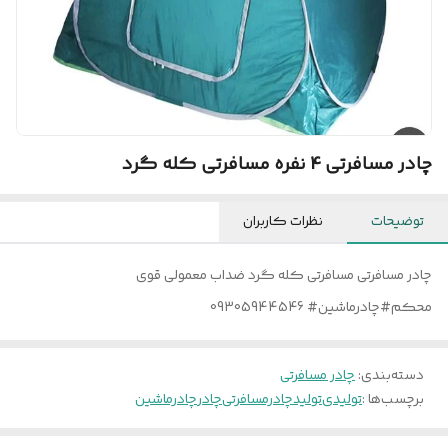
چادر مسافرتی 4 نفره مسافرتی کله گرد
توضیحات
نظرات کاربران
چادر مسافرتی مسافرتی کله گرد ضداب معمولی قوی
محکم#چادرماشین# 09305944546
دسته‌بندی
:
چادر مسافرتی
برچسب‌ها :
تولیدی
تولید
چادرمسافرتی
چادر
چادرماشین