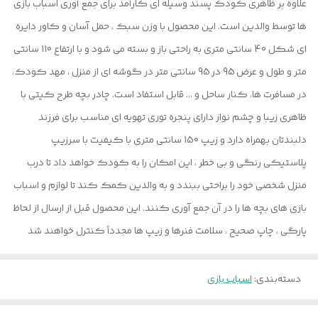
علاوه بر ظاهری کودک پسند وسیله ای کارآمد برای جمع آوری اسباب بازی
ها توسط والدین است. این محصول با وزن سبک ، حمل آسان و کاور دایره
ای شکل 40 سانتی متری به راحتی باز و بسته می شود و با ارتفاع 110 سانتی
متر و طول و عرض 95 در 95 سانتی متر در گوشه ای از منزل ، مهد کودک،
در مسافرت ها، کنار ساحل و ... قابل استفاد است. چادر بچه طرح کیتی با
ظاهری زیبا و چشم نواز دارای پنجره توری تهویه ای مناسب برای فرزند
دلبندتان بهمراه دارد و زیپ 150 سانتی متری با کیفیت با سرزیپ
پلاستیکی رنگی و بی خطر ، این امکان را به کودک خواهد داد تا درب
منزل شخصی خود را براحتی ببندد و به والدین کمک کند تا لوازم و اسباب
بازی های بچه ها را در آن جمع آوری کنند. این محصول قبل از ارسال از لحاظ
پارگی ، چاپ صحیح ، سلامت فنرها و زیپ ها مجدداً کنترل خواهند شد
دسته‌بندی
:
اسباب بازی