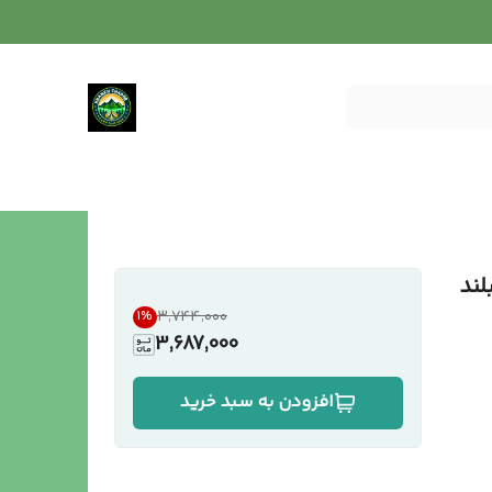
لند
۳٬۷۴۴٬۰۰۰
1
%
3,687,000
افزودن به سبد خرید