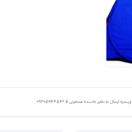
ه ارسال به نظیر کننده مسافرتی # 09305944546