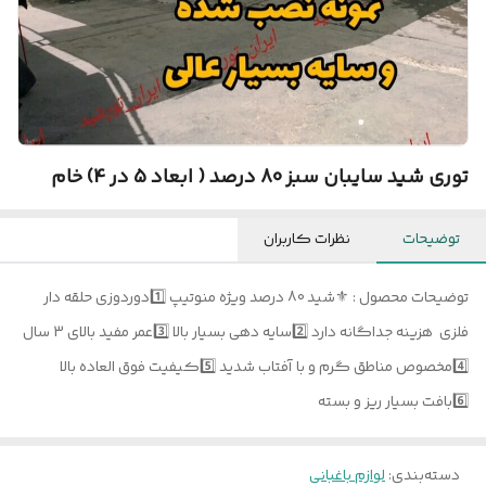
توری شید سایبان سبز 80 درصد ( ابعاد 5 در 4) خام
توضیحات
نظرات کاربران
توضیحات محصول : ⚜️شید 80 درصد ویژه منوتیپ 1️⃣دوردوزی حلقه دار
فلزی هزینه جداگانه دارد 2️⃣سایه دهی بسیار بالا 3️⃣عمر مفید بالای 3 سال
4️⃣مخصوص مناطق گرم و با آفتاب شدید 5️⃣کیفیت فوق العاده بالا
6️⃣بافت بسیار ریز و بسته
دسته‌بندی
:
لوازم باغبانی