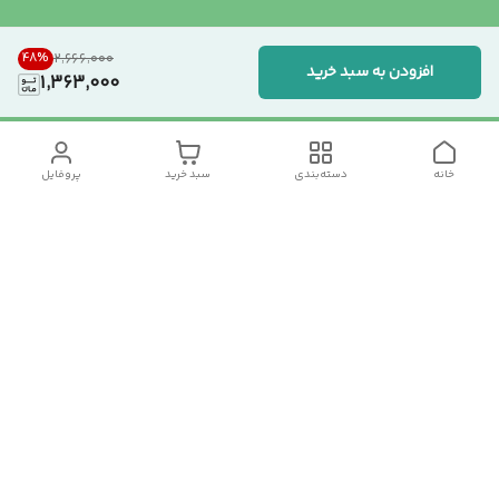
48
%
۲٬۶۶۶٬۰۰۰
افزودن به سبد خرید
1,363,000
خانه
دسته‌بندی
سبد خرید
پروفایل
دسترسی سریع
تماس با ما
سیاست حریم خصوصی
درباره ما
شکایات