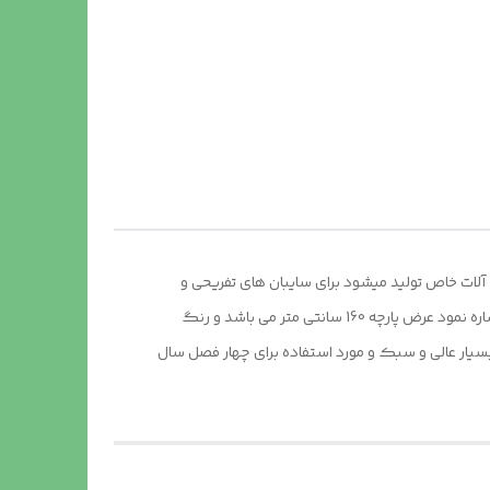
آلات خاص تولید میشود برای سایبان های تفریحی و
سایبان های مسافرتی مناسب می باشد از موارد دیگر که میتوان از این نوع پارچه استفاده کرد ، برای کاور ها و چادرهای خودرو میتوان اشاره نمود عرض پارچه 160 سانتی متر می باشد و رنگ
است. برای دوخت این پارچه میتوان از سوزن های نمره 12 و 14 استفاده کرد جنس بسیار عالی و سبک و مورد استفاده برای چهار فصل سال