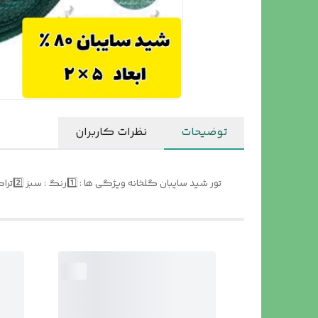
توضیحات
نظرات کاربران
تور شید سایبان گلخانه ویژگی ها : 1️⃣رنگ : سبز 2️⃣تراکم : ۸۰ ٪ 3️⃣ آنتی یو وی ۶ درصد و نسوز 4️⃣ دور دوزی شده و حلقه دار