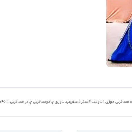
مسافرتی دوزی#دوخت#سفر#سفرعید دوزی چادرمسافرتی چادر مسافرتی #09305944546