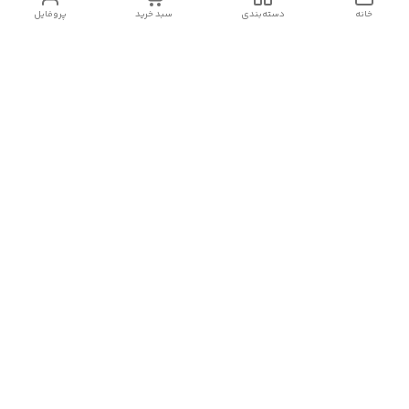
خانه
دسته‌بندی
سبد خرید
پروفایل
دسترسی سریع
تماس با ما
سیاست حریم خصوصی
درباره ما
شکایات
رضایت مشتریان
قوانین و مقررات
شماره تماس
09120511265