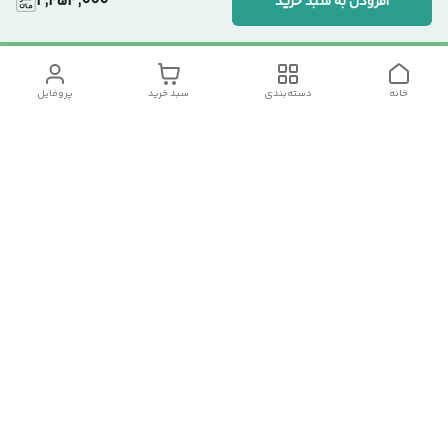
2,454,000
افزودن به سبد خرید
خانه
دسته‌بندی
سبد خرید
پروفایل
دسترسی سریع
تماس با ما
سیاست حریم خصوصی
درباره ما
شکایات
رضایت مشتریان
قوانین و مقررات
شماره تماس
09120511265