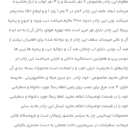
مقاوم این چادر مخصوص ۸ نفر نشسته و یا ۴ نفر خواب یا دراز کشیده
میباشد ابعاد کف این چادر 2متر در ۳ متر ( یارد ) و و ارتفاع 150 سانتیمتر
میباشد. وزن این چادر حدود ۲۲۰۰ گرم میباشد درب ورود و خروج و پنجره
بزرگ این چادر دارای تور حریر است که تهویه هوای داخل آن را به حد ایده
آل و عالی میرساند سقف این چادر از رو دوخته شده برای اطمینان بیشتر از
ضد آب بودن. دارای اب چکان ضد آب و دولایه درب و پنجره ها زیپ ها
دوسر زیپ و همچنین دستگیره داخلی و خارجی میباشند این چادر جز
چادرهای با کیفیت خیلی خوب و با ضمانت است محتویات بسته بندی آن
شامل کیف مخصوص ، خود چادر ، دو سری میله ی کامپوزیتی ، کیسه
حاوی ۴ عدد میخ برای نصب روی زمین لطفا رنگ مورد دلخواه و سفارشی
خود را در قسمت توضیحات اعلام نمایید لطفا رنگ مورد دلخواه و سفارشی
خود را در قسمت توضیحات اعلام نمایید ارسال این چادر مانند سایر
محصولات ایساتیس چار به سراسر کشور رایگان است و فروشگاه تلاش
میکند سفارشات در سریعترین حالت ممکن به دست مشتری گرامی