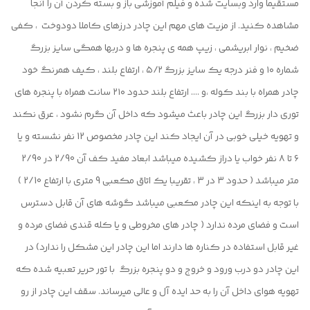
مستقیما وارد وبسایت شده و فیلم آموزشی باز و بسته کردن آن را آنجا
مشاهده کنید. از مزیت های مهم این چادر درزهای کاملا دودوخت ، کفی
ضخیم ، نوار ابریشمی ، زیپ همه ی پنجره ها و دربها همگی سایز بزرگ
شماره ۱۰ و فنر درجه یک سایز بزرگ ۵/۲ ، ارتفاع بلند ، کیف همرنگ خود
چادر همراه با بند کوله ،و …. ارتفاع بلند حدود ۲۱۰ سانت همراه با پنجره های
توری دار بزرگ این چادر باعث میشود که داخل آن گرم نشود ، عرق نکند
و تهویه خیلی خوبی در آن ایجاد کند این چادر مخصوص 12 نفر نشسته و یا
۶ تا ۸ نفر خواب یا دراز کشیده میباشد ابعاد مفید کف آن 2/90 در 2/90
متر میباشد ( حدود 3 در 3 ، تقریبا یک اتاق مکعبی 9 متری با ارتفاع 2/10 )
با توجه به اینکه این چادر مکعبی میباشد گوشه های آن قابل دسترس
است و فضای مرده ندارد ( چادر های مخروطی و یا کله قندی فضای مرده و
غیر قابل استفاده در کناره ها دارند اما این چادر این مشکل را ندارد) در
این چادر دو درب ورود و خروج و دو پنجره بزرگ با تور حریر تعبیه شده که
تهویه هوای داخل آن را به حد ایده آل و عالی میرساند. سقف این چادر از رو