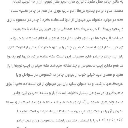
به بالای چادر قفل کرد تا توری های حریر کار تهویه آن را به خوبی انجام
دهند. علاوه بر دو پنجره بزرگ ، دو درب توری دار هم در چادر تعبیه شده
که در موارد دلخواه نیز میتوان از آنها استفاده کرد ( چادر در مجموع دارای
2 پنجره بزرگ ، 2 درب بزرگ که همگی با تور حریر ریز بافت با کیفیت
میباشد)(پنجره ها در بالای چادر کار تهویه هوا را انجام میدهند و دربها با
تور حریر کار تهویه قسمت پایین چادر را بر عهده دارند) یکی از تفاوت های
بارز این چادر با چادر های معمولی این است که علاده بر تور دربها تور پنجره
ها هم دارای زیپ مخصوص و جداگانه میباشد که میتوان زیپ تورها را باز
کرد و فضای دید خیلی خوب از بیرون چادر به خصوص در سواحل و یا
تفرجگاهها داشت و به عنوان سایه بان نیز میتوان از آن استفاده کرد( برای
ماهیگیری در سواحل بسیار کارامد است) باز و بسته کردن این چادر
مانند چادرهای معمولی آسان و راحت میباشد که میتوانید فیلم باز و بسته
کردن آن را در چت واتساپ ، روبیکا ، ایتا این شماره دریافت نمایید (
09103621064 ) و یا با اسکن کردن بارکد مخصوص روی درب چادر