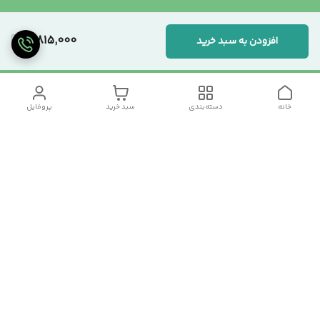
3,815,000
افزودن به سبد خرید
خانه
دسته‌بندی
سبد خرید
پروفایل
دسترسی سریع
تماس با ما
سیاست حریم خصوصی
درباره ما
شکایات
رضایت مشتریان
قوانین و مقررات