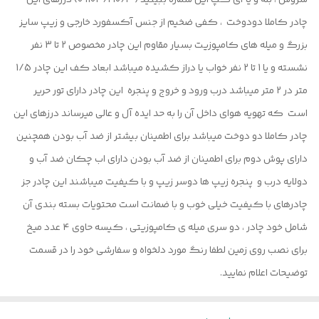
سروش ، بله و یا آی گپ این شماره ببینید ( ۰۹۱۰۳۶۲۱۰۶۴) درزهای این
چادر کاملا دودوخت ، کفی ضخیم از جنس آکسفورد خارجی و زیپ سایز
بزرگ و میله های کامپوزیت بسیار مقاوم این چادر مخصوص 2 تا 3 نفر
نشسته و یا 1 تا 2 نفر خواب یا دراز کشیده میباشد ابعاد کف این چادر 1/5
متر در 2 متر میباشد درب ورود و خروج و پنجره این چادر دارای تور حریر
است که تهویه هوای داخل آن را به حد ایده آل و عالی میرساند درزهای این
چادر کاملا دو دوخت میباشد برای اطمینان بیشتر از ضد آب بودن همچنین
دارای پوش دوم برای اطمینان از ضد آب بودن دارای اب چکان ضد آب و
دولایه درب و پنجره زیپ ها دوسر زیپ و با کیفیت میباشند این چادر جز
چادرهای با کیفیت خیلی خوب و با ضمانت است محتویات بسته بندی آن
شامل خود چادر ، دو سری میله ی کامپوزیتی ، کیسه حاوی ۴ عدد میخ
برای نصب روی زمین لطفا رنگ مورد دلخواه و سفارشی خود را در قسمت
توضیحات اعلام نمایید.