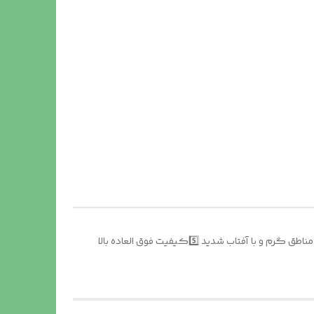
توضیحات محصول : ⚜️شید 80 درصد ویژه منوتیپ 1️⃣دوردوزی حلقه دار فلزی 2️⃣سایه دهی بسیار بالا 3️⃣عمر مفید بالای 3 سال 4️⃣مخصوص مناطق گرم و با آفتاب شدید 5️⃣کیفیت فوق العاده بالا