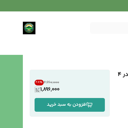
توری شید سایبان سبز ۸۰ درصد ابعاد ۵ در ۴
۲٬۶۶۰٬۰۰۰
28
%
1,896,000
افزودن به سبد خرید