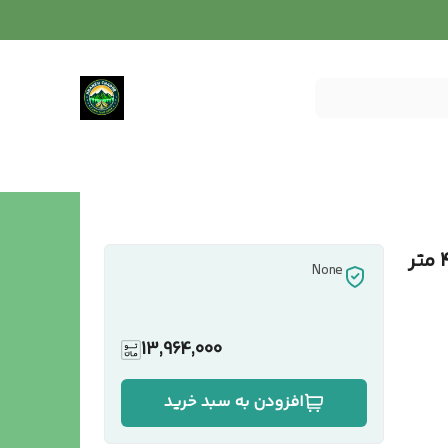
توری سایبان گلخانه‌ای رنگ سبز عرض ۴ متر
None
13,964,000
افزودن به سبد خرید