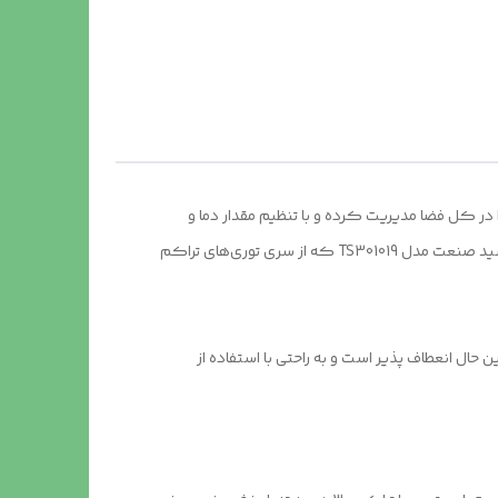
را در کل فضا مدیریت کرده و با تنظیم مقدار دما و
رطوبت شرایط پایدار اکوسیستم گلخانه را محفوظ نگه داریم. برای این منظور عموماً از انواع توری استفاده می‌کنند. مانند توری سایبان شید صنعت مدل TS301019 که از سری توری‌های تراکم
 توجه به تراکم ۳۰ درصد وزن نسبتاً سبکی دارد. در عین ‌حال انعطاف ‌پذیر است و به ‌راحتی با استفاده از