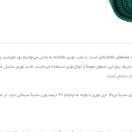
ریت فضاهای گلخانه‌ای است. با نصب توری گلخانه به ‌راحتی می‌توانیم نور خورشید 
توری گلخانه شید صنعت مدل TS301019 از سری توری‌های نسبتاً بزرگ. این توری با