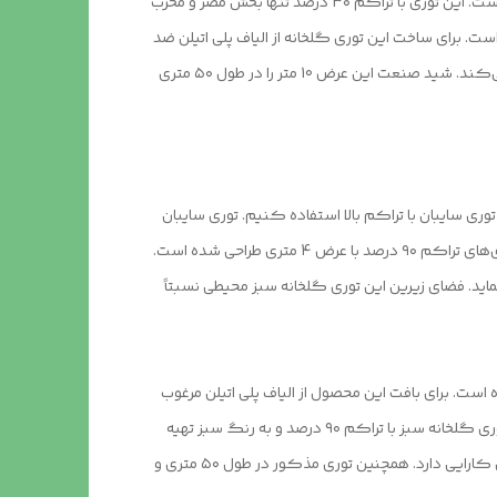
توری گلخانه شید صنعت مدل TS301019 از سری توری های تخصصی برای کاشت و پرورش گیاهان آفتاب دوست در فضاهای گلخانه‌ای است. این ‌توری با تراکم ۳۰ درصد تنها بخش مضر و مخرب
ت. برای ساخت این توری گلخانه از الیاف پلی اتیلن ضد
UV استفاده ‌شده است. همچنین عرض این ‌طوری ۱۰ متر است که آن را برای نصب شدن در جداره عموم فضاهای بزرگ گلخانه‌ای ایده‌آل می‌کند. شید صنعت این عرض 10 متر را در طول ۵۰ متری
ی سایبان با تراکم بالا استفاده کنیم. توری سایبان
تراکم ۹۰ درصد یکی از بهترین‌ها در پرورش گیاهان سایه دوست است. مانند توری سایبان شید صنعت مدل TS900420 که از سری توری‌های تراکم ۹۰ درصد با عرض 4 متری طراحی‌ شده است.
را جذب نماید. فضای زیرین این توری گلخانه سبز محیطی نسبتاً
ید بافته شده‌ است. برای بافت این محصول از الیاف پلی اتیلن مرغوب
و ضد UV استفاده ‌شده است تا از قابلیت عالی جذب نور خورشید و پایداری طولانی ‌مدت در مقابل تابش تند نور خورشید برخوردار باشد. این توری گلخانه سبز با تراکم ۹۰ درصد و به رنگ سبز تهیه
شده ‌است. عرض این توری 4 متر است که برای پوشاندن دهانه باریک فضاهای گلخانه‌ای و در عین ‌حال محوطه‌های باز ساختمانی و شهری کارایی دارد. همچنین توری مذکور در طول ۵۰ متری و