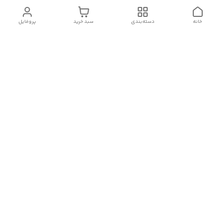
خانه
دسته‌بندی
سبد خرید
پروفایل
دسترسی سریع
تماس با ما
سیاست حریم خصوصی
درباره ما
شکایات
رضایت مشتریان
قوانین و مقررات
شماره تماس
09120511265