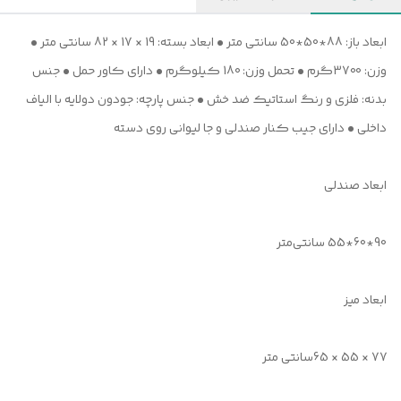
ابعاد باز: 88*50*50 سانتی متر • ابعاد بسته: 19 × 17 × 82 سانتی متر •
وزن: 3700گرم • تحمل وزن: 180 کیلوگرم • دارای کاور حمل • جنس
بدنه: فلزی و رنگ استاتیک ضد خش • جنس پارچه: جودون دولایه با الیاف
داخلی • دارای جیب کنار صندلی و جا لیوانی روی دسته
ابعاد صندلی
90*60*55 سانتی‌متر
ابعاد میز
77 × 55 × 65سانتی متر