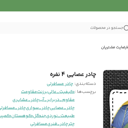
جستجو در محصولات
رضایت مشتریان
چادر عصایی 4 نفره
دسته‌بندی
:
چادر مسافرتی
برچسب‌ها :
کیفیت_عالی
برزنت
مقاومت
مقاوم_دربرابر_آب
چادر_عشایری
چادر_عصایی
چادر_سواری
چادر_مسافرتی
طبیعت_نوردی
جنگل
کوهستان
کمپی
چتر
چادر_فنری
مسافرتی