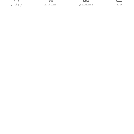
خانه
دسته‌بندی
سبد خرید
پروفایل
دسترسی سریع
تماس با ما
سیاست حریم خصوصی
درباره ما
شکایات
رضایت مشتریان
قوانین و مقررات
شماره تماس
09197499400