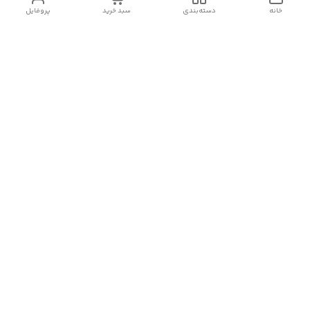
خانه
دسته‌بندی
سبد خرید
پروفایل
دسترسی سریع
تماس با ما
سیاست حریم خصوصی
درباره ما
شکایات
رضایت مشتریان
قوانین و مقررات
شماره تماس
09120511265