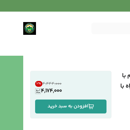
م با
۴٬۴۴۴٬۰۰۰
6
%
اه با
4,174,000
افزودن به سبد خرید